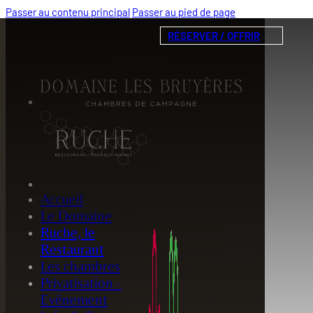
Passer au contenu principal
Passer au pied de page
RÉSERVER / OFFRIR
Accueil
Le Domaine
Ruche, le
Restaurant
Les chambres
Privatisation -
Evénement