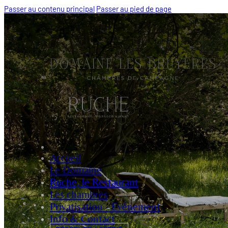
Passer au contenu principal
Passer au pied de page
Accueil
Le Domaine
Ruche, le Restaurant
Les chambres
Privatisation - Evénement
Info & Contact