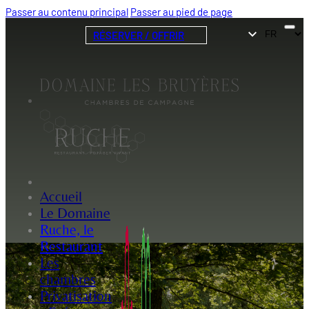
Passer au contenu principal
Passer au pied de page
RÉSERVER / OFFRIR
Accueil
Le Domaine
Ruche, le
Restaurant
Les
chambres
Privatisation