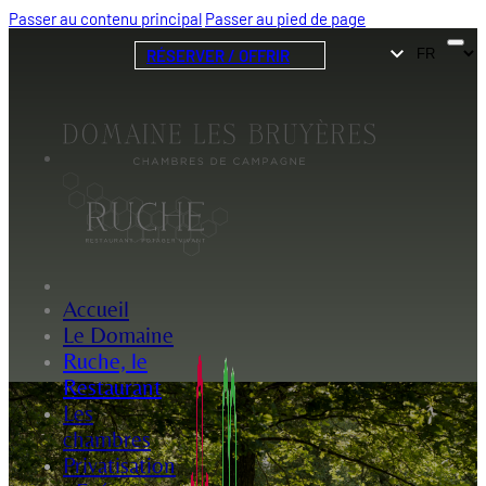
Passer au contenu principal
Passer au pied de page
RÉSERVER / OFFRIR
Accueil
Le Domaine
Ruche, le
Restaurant
Les
chambres
Privatisation